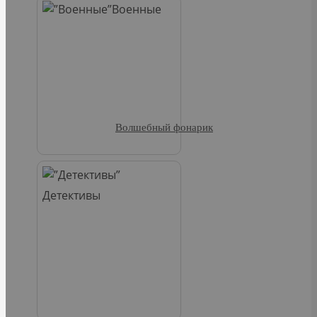
Военные
Волшебный фонарик
Детективы