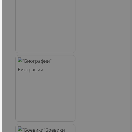
Биографии
Боевики