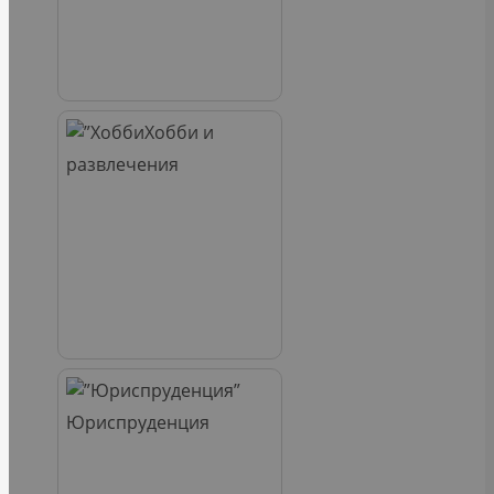
Хобби и
развлечения
Юриспруденция