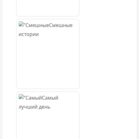
Смешные
истории
Самый
лучший день