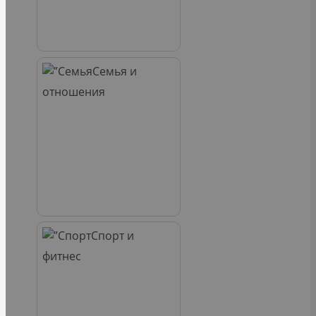
Семья и
отношения
Спорт и
фитнес