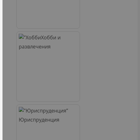
Хобби и
развлечения
Юриспруденция