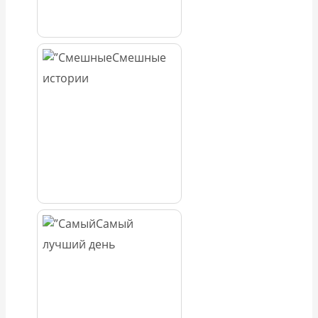
Смешные
истории
Самый
лучший день