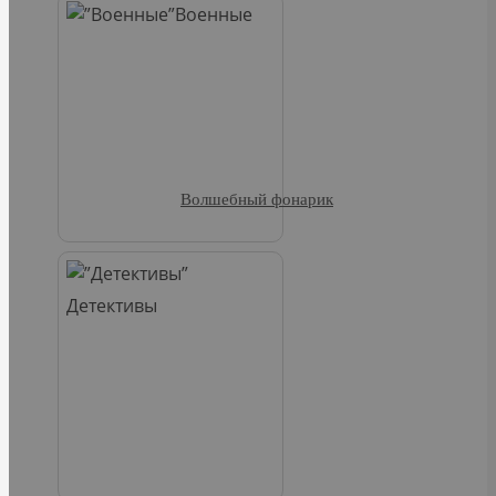
Военные
Волшебный фонарик
Детективы