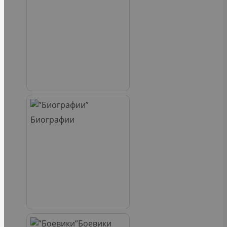
Биографии
Боевики