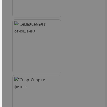
Семья и
отношения
Спорт и
фитнес