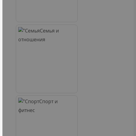
Семья и
отношения
Спорт и
фитнес