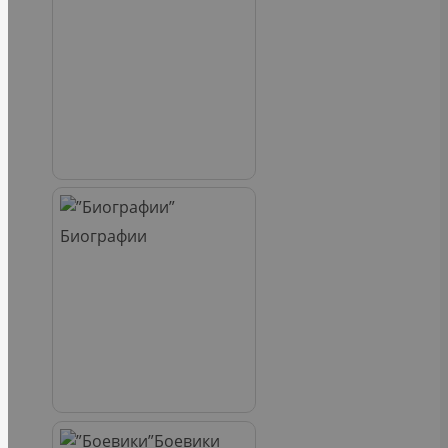
Биографии
Боевики