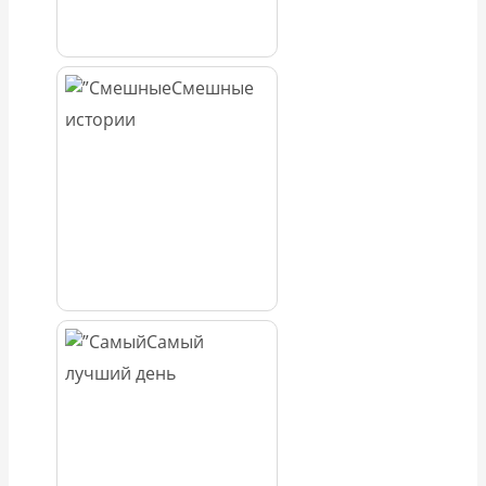
Смешные
истории
Самый
лучший день