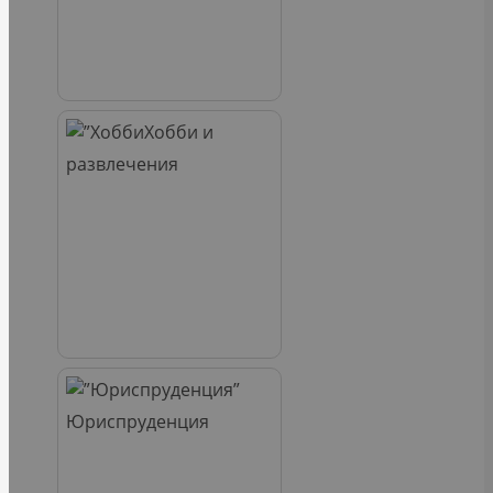
Хобби и
развлечения
Юриспруденция