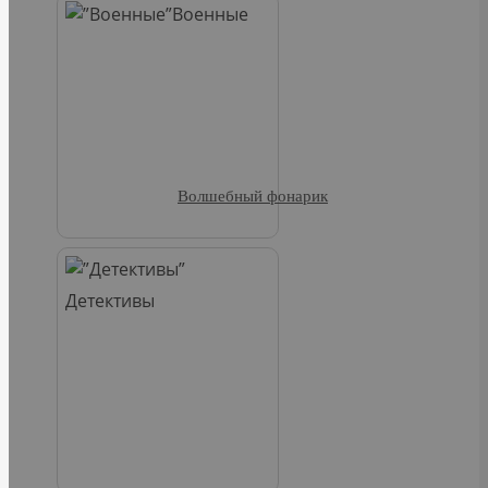
Военные
Волшебный фонарик
Детективы