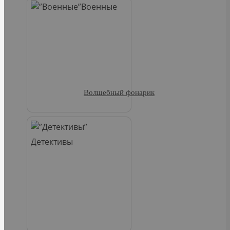
Военные
Волшебный фонарик
Детективы