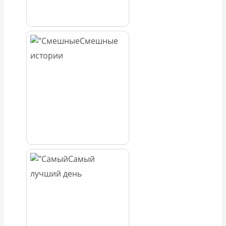
Смешные
истории
Самый
лучший день