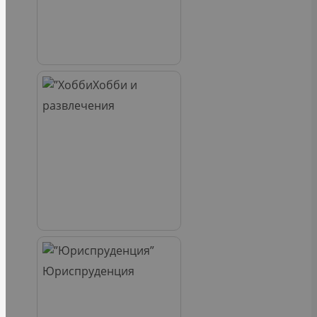
Хобби и
развлечения
Юриспруденция