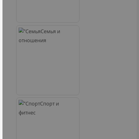
Семья и
отношения
Спорт и
фитнес