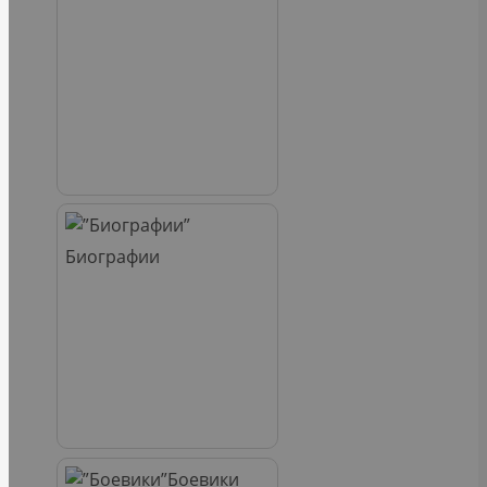
Биографии
Боевики