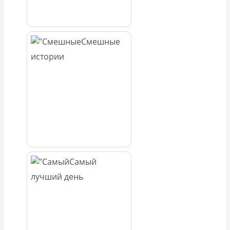
Смешные
истории
Самый
лучший день