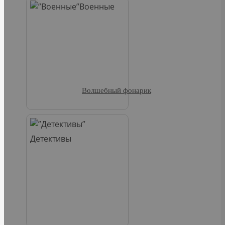
Военные
Волшебный фонарик
Детективы