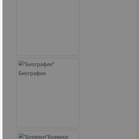
Биографии
Боевики