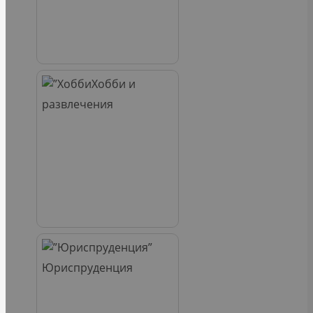
Хобби и
развлечения
Юриспруденция