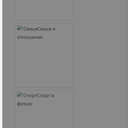
Семья и
отношения
Спорт и
фитнес