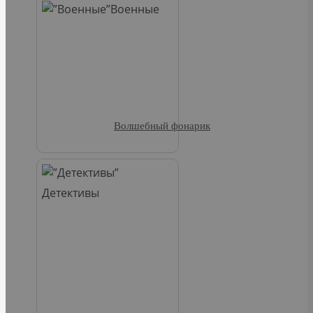
Военные
Волшебный фонарик
Детективы