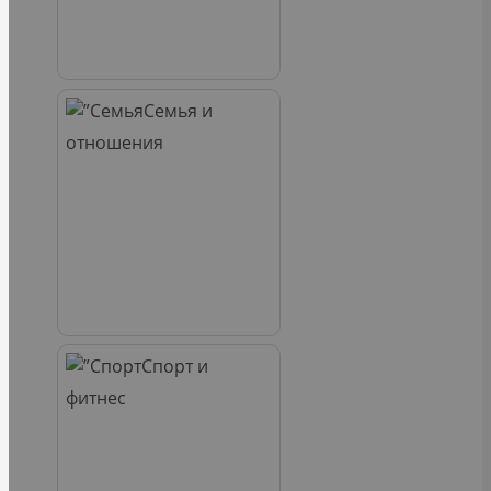
Семья и
отношения
Спорт и
фитнес