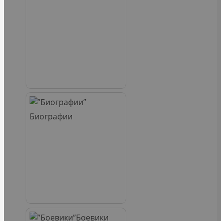
Биографии
Боевики