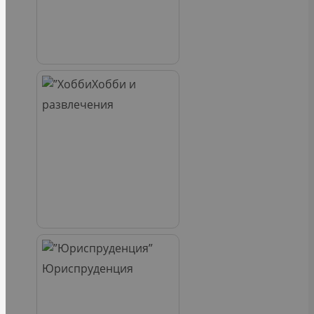
Хобби и
развлечения
Юриспруденция