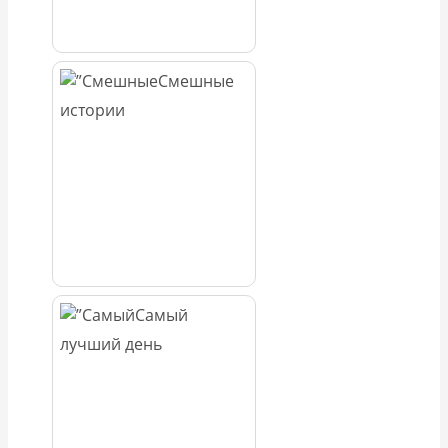
Смешные
истории
Самый
лучший день