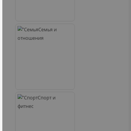
Семья и
отношения
Спорт и
фитнес