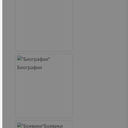
Биографии
Боевики