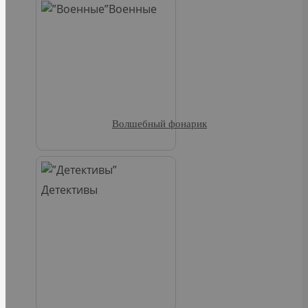
Военные
Волшебный фонарик
Детективы