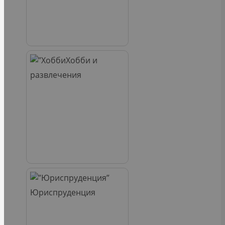
Хобби и
развлечения
Юриспруденция