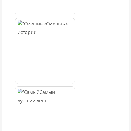
Смешные
истории
Самый
лучший день