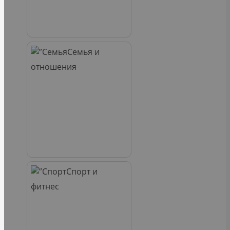
Семья и
отношения
Спорт и
фитнес