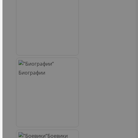
Биографии
Боевики