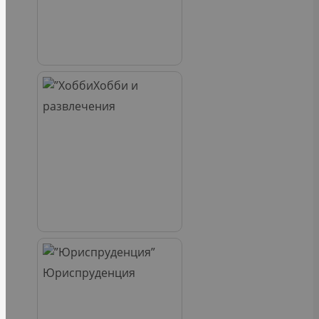
Хобби и
развлечения
Юриспруденция