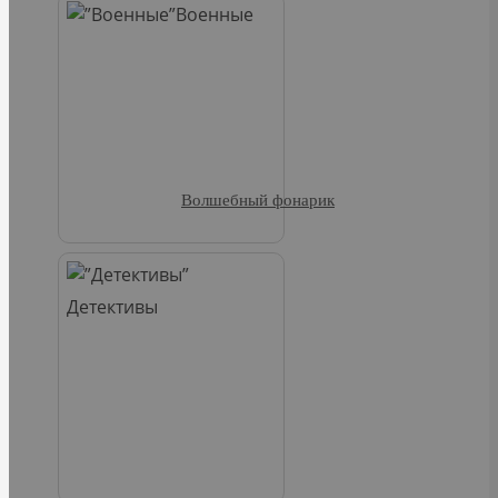
Военные
Волшебный фонарик
Детективы