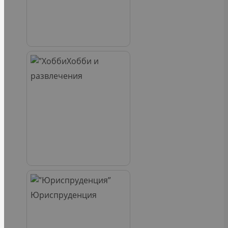
Хобби и
развлечения
Юриспруденция