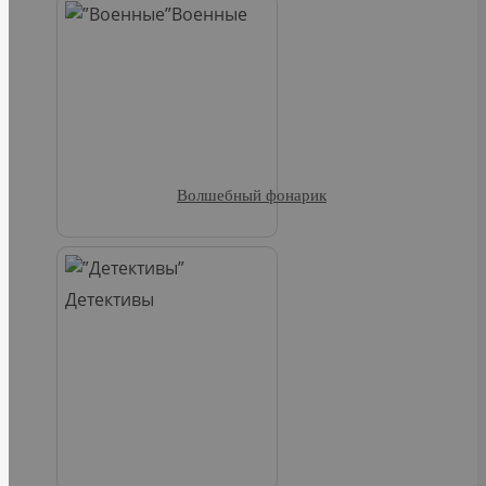
Военные
Волшебный фонарик
Детективы