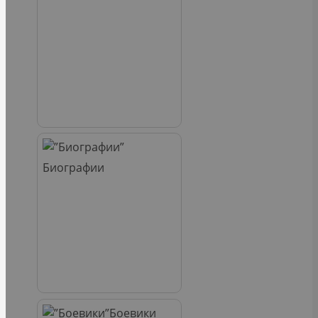
Биографии
Боевики