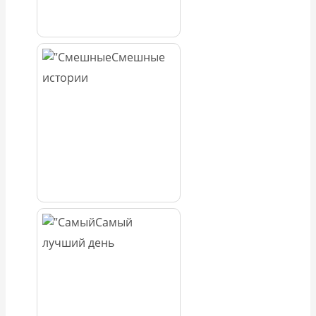
Смешные
истории
Самый
лучший день