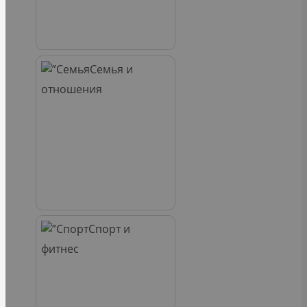
Семья и
отношения
Спорт и
фитнес