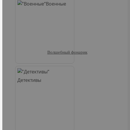
Военные
Волшебный фонарик
Детективы