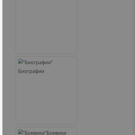
Биографии
Боевики