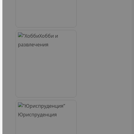
Хобби и
развлечения
Юриспруденция