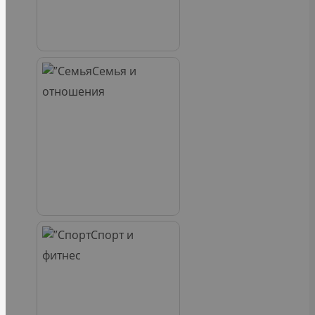
Семья и
отношения
Спорт и
фитнес