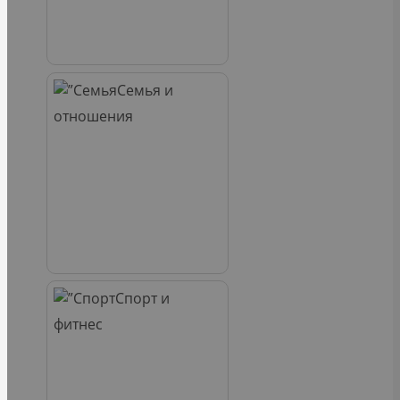
Семья и
отношения
Спорт и
фитнес