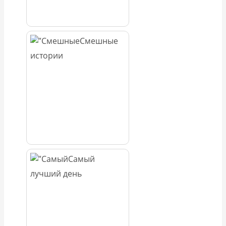
Смешные
истории
Самый
лучший день