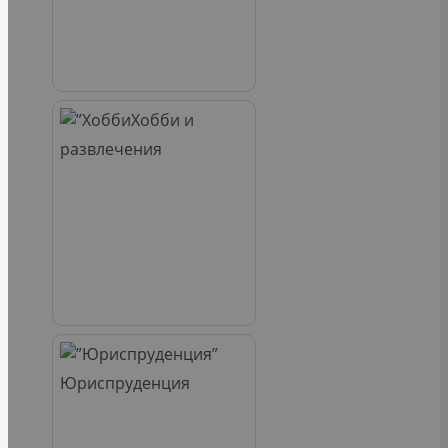
Хобби и
развлечения
Юриспруденция