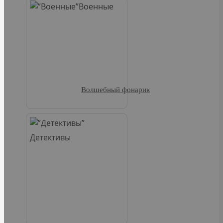
Военные
Волшебный фонарик
Детективы