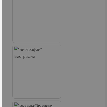
Биографии
Боевики