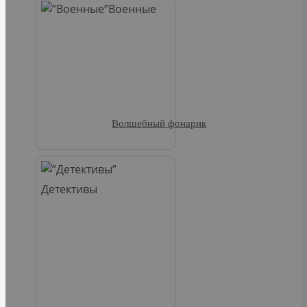
Военные
Волшебный фонарик
Детективы