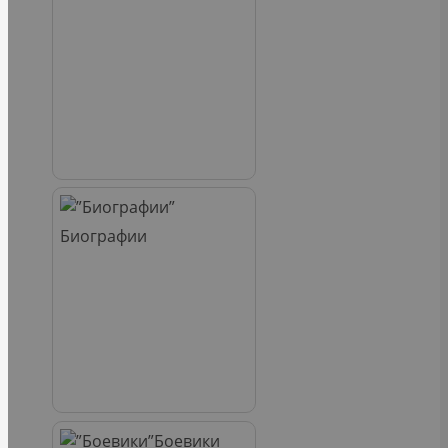
Биографии
Боевики