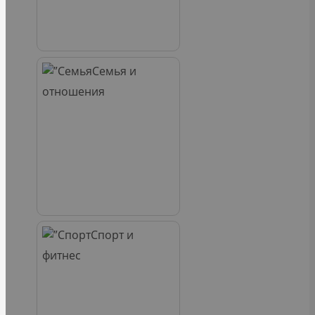
Семья и
отношения
Спорт и
фитнес