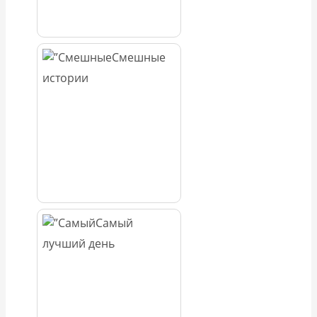
Смешные
истории
Самый
лучший день