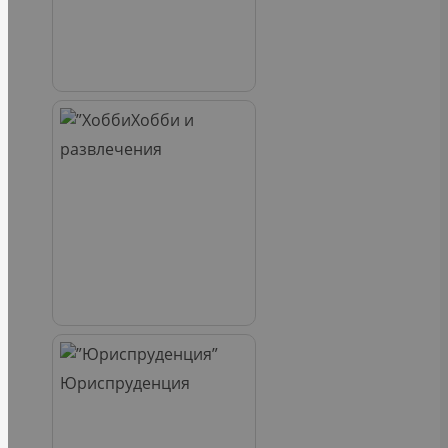
Хобби и
развлечения
Юриспруденция