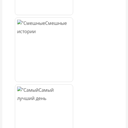
Смешные
истории
Самый
лучший день