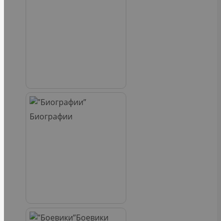
Биографии
Боевики