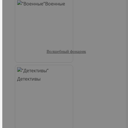
Военные
Волшебный фонарик
Детективы