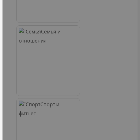
Семья и
отношения
Спорт и
фитнес