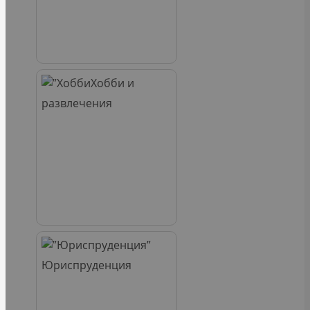
Хобби и
развлечения
Юриспруденция