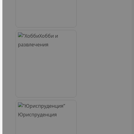
Хобби и
развлечения
Юриспруденция