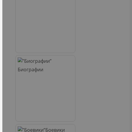
Биографии
Боевики