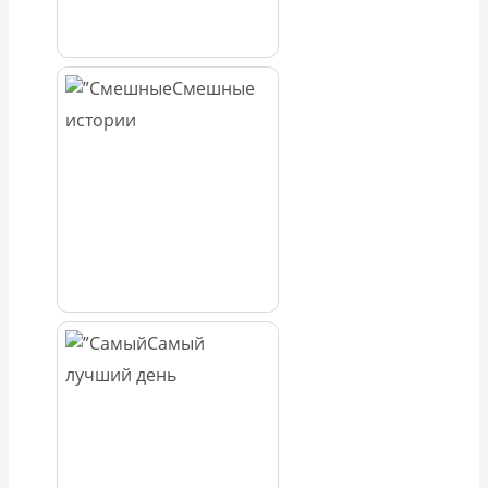
Смешные
истории
Самый
лучший день