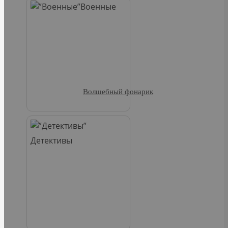
Военные
Волшебный фонарик
Детективы