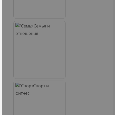
Семья и
отношения
Спорт и
фитнес