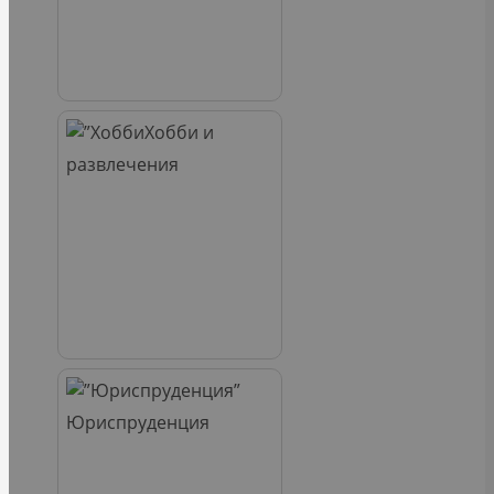
Хобби и
развлечения
Юриспруденция