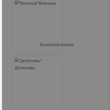
Военные
Волшебный фонарик
Детективы