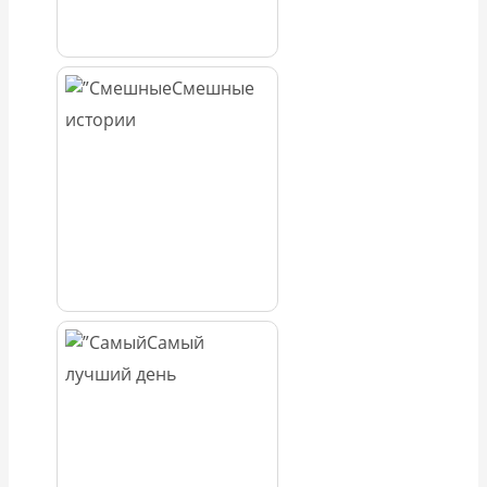
Смешные
истории
Самый
лучший день