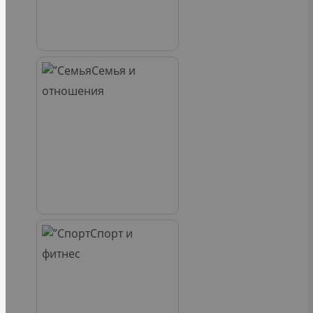
Семья и
отношения
Спорт и
фитнес