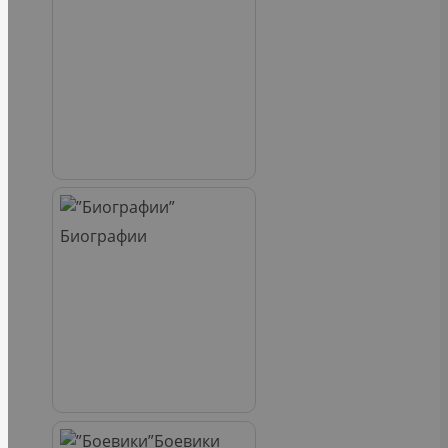
Биографии
Боевики