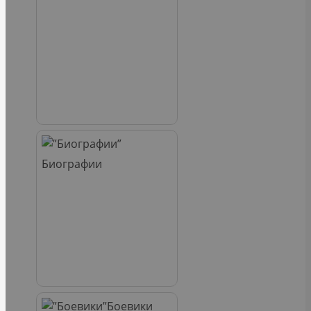
Биографии
Боевики