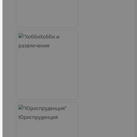
Хобби и
развлечения
Юриспруденция