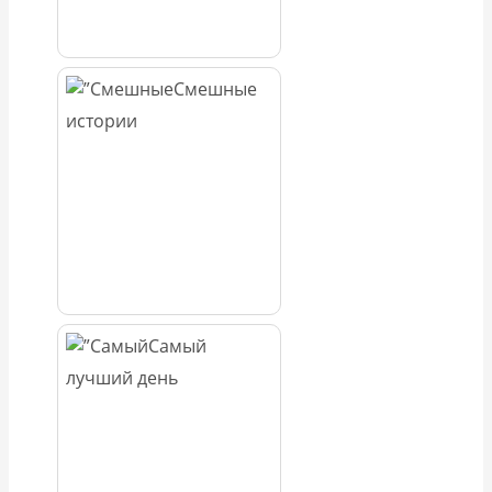
Смешные
истории
Самый
лучший день