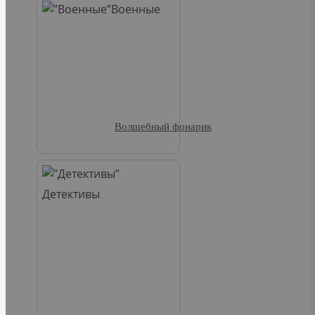
Военные
Волшебный фонарик
Детективы