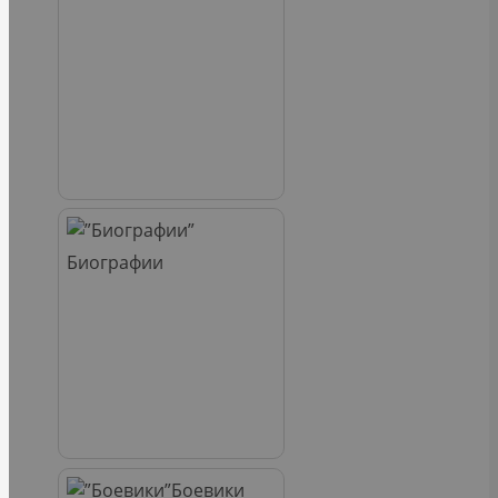
Биографии
Боевики