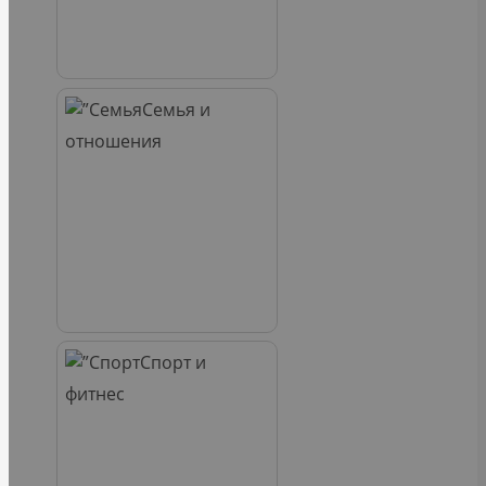
Семья и
отношения
Спорт и
фитнес