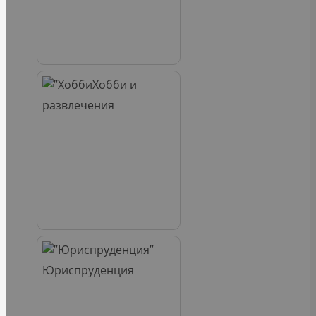
Хобби и
развлечения
Юриспруденция