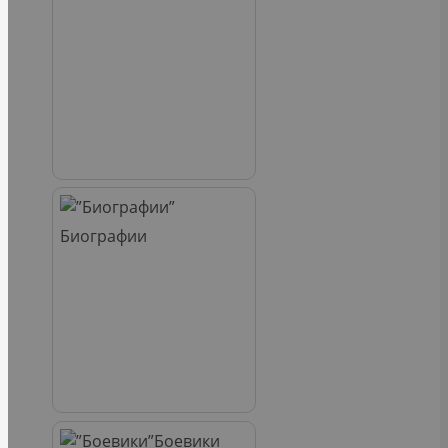
Биографии
Боевики