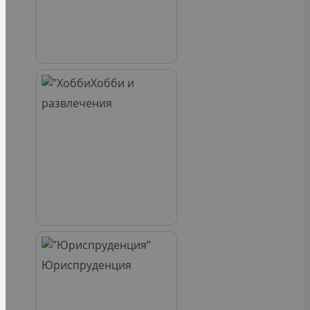
Хобби и
развлечения
Юриспруденция