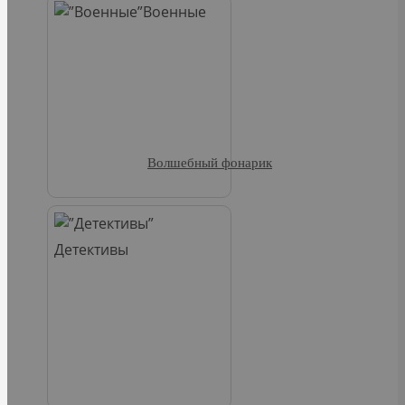
Военные
Волшебный фонарик
Детективы