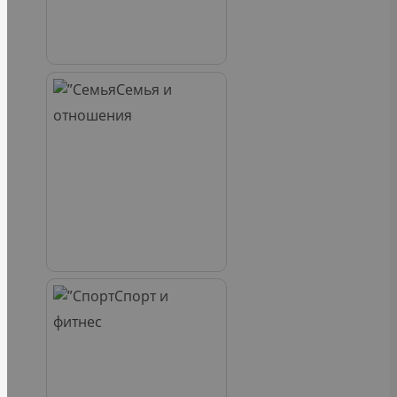
Семья и
отношения
Спорт и
фитнес