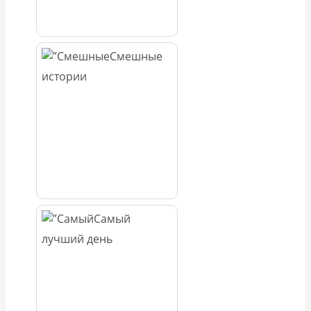
Смешные
истории
Самый
лучший день