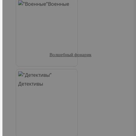
Военные
Волшебный фонарик
Детективы