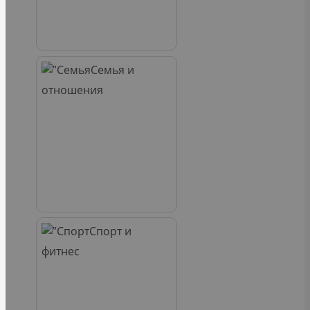
Семья и
отношения
Спорт и
фитнес