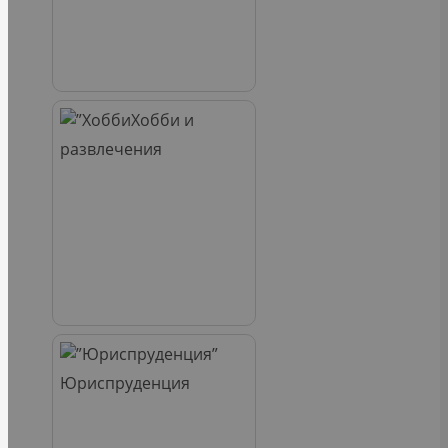
Хобби и
развлечения
Юриспруденция