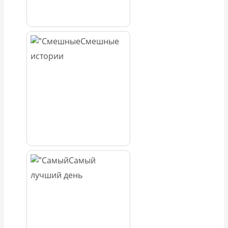
Смешные
истории
Самый
лучший день