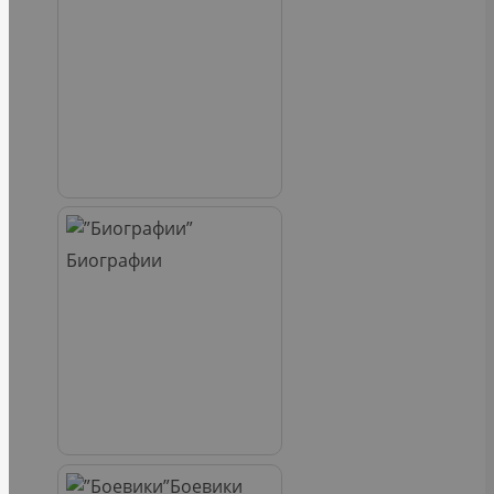
Биографии
Боевики