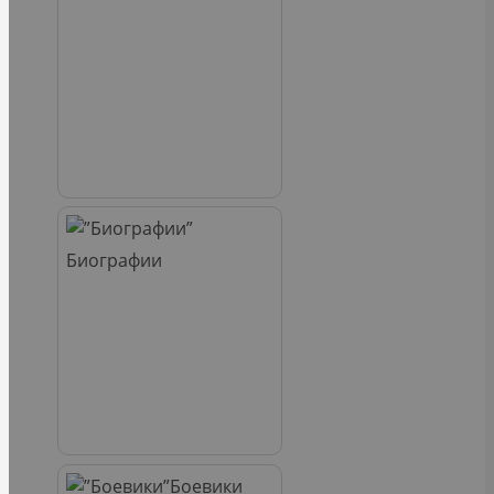
Биографии
Боевики