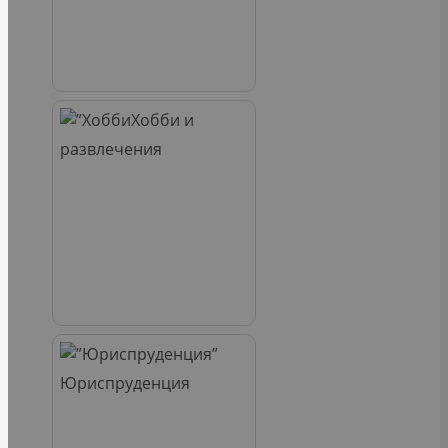
Хобби и
развлечения
Юриспруденция