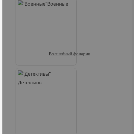
Военные
Волшебный фонарик
Детективы