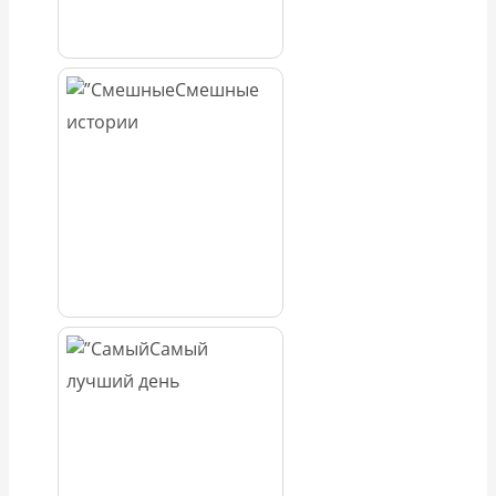
Смешные
истории
Самый
лучший день