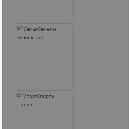
Семья и
отношения
Спорт и
фитнес