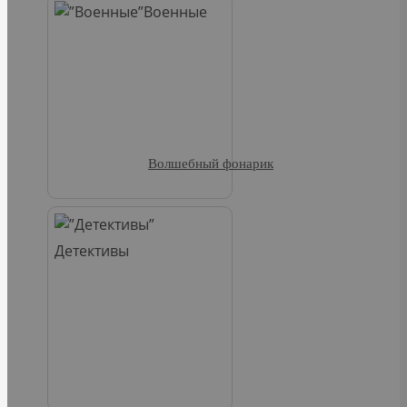
Военные
Волшебный фонарик
Детективы