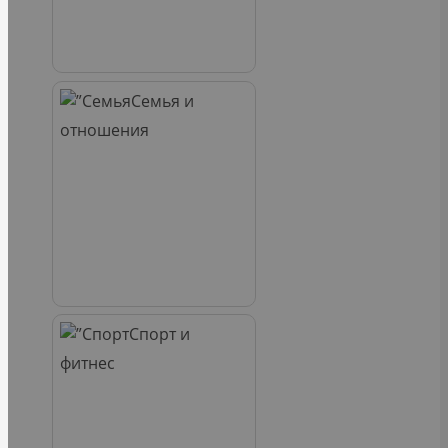
Семья и
отношения
Спорт и
фитнес