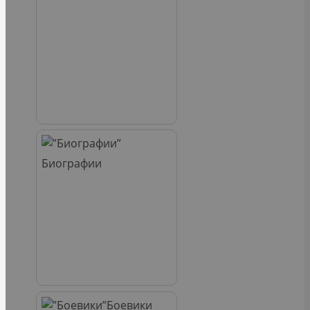
Биографии
Боевики