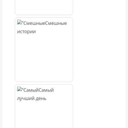
Смешные
истории
Самый
лучший день