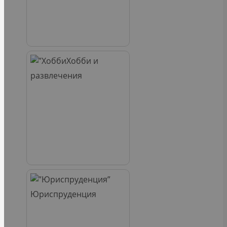
Хобби и
развлечения
Юриспруденция