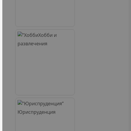
Хобби и
развлечения
Юриспруденция