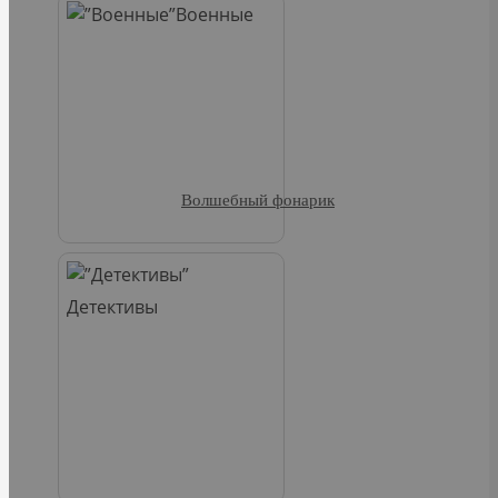
Военные
Волшебный фонарик
Детективы