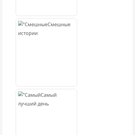
Смешные
истории
Самый
лучший день