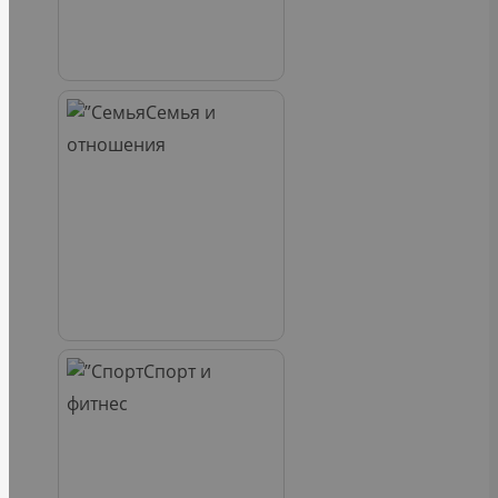
Семья и
отношения
Спорт и
фитнес