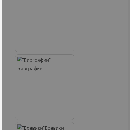
Биографии
Боевики