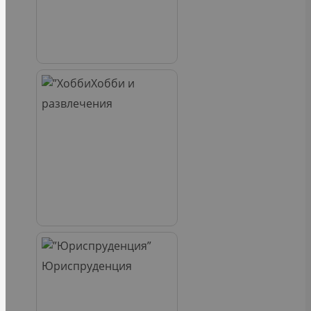
Хобби и
развлечения
Юриспруденция