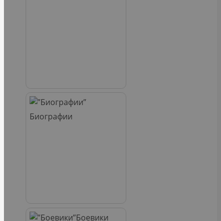
Биографии
Боевики