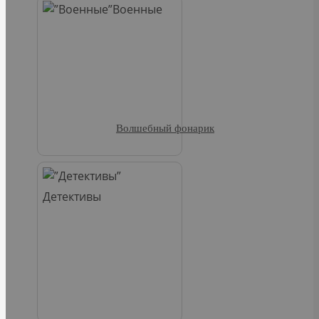
Военные
Волшебный фонарик
Детективы