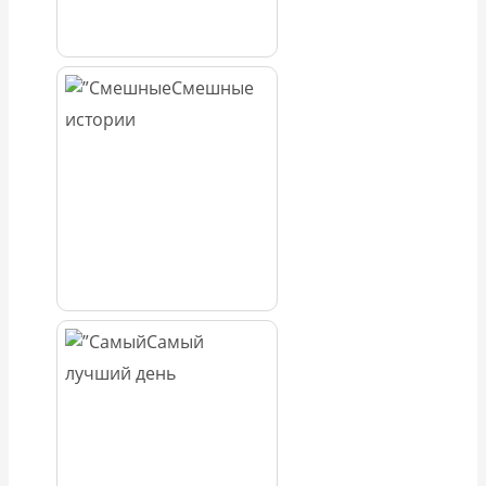
Смешные
истории
Самый
лучший день