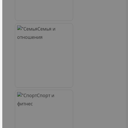
Семья и
отношения
Спорт и
фитнес