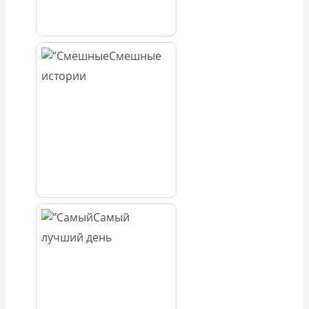
Смешные
истории
Самый
лучший день