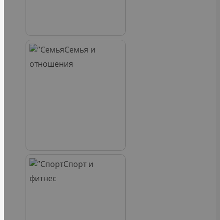
Семья и
отношения
Спорт и
фитнес