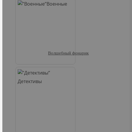
Военные
Волшебный фонарик
Детективы