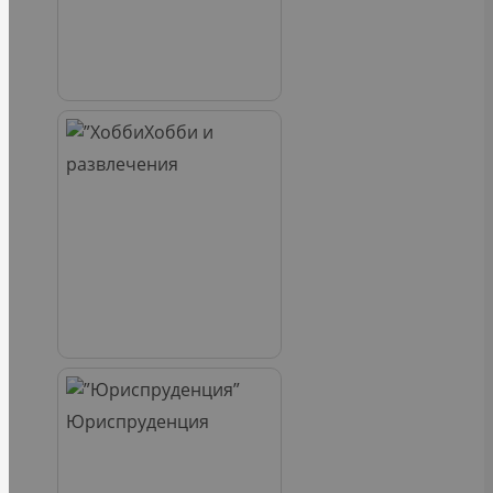
Хобби и
развлечения
Юриспруденция