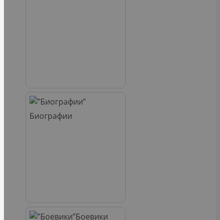
Биографии
Боевики