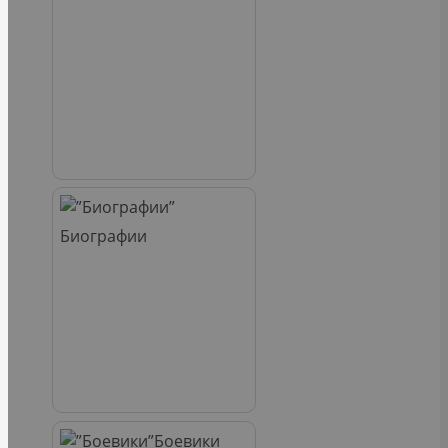
Биографии
Боевики