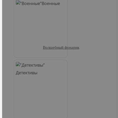
Военные
Волшебный фонарик
Детективы