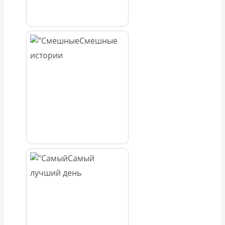
Смешные
истории
Самый
лучший день