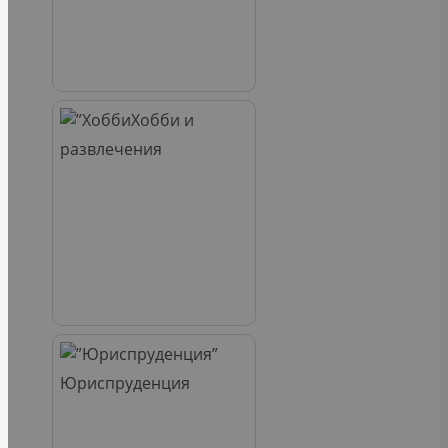
Хобби и
развлечения
Юриспруденция