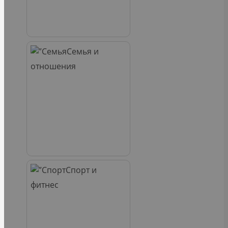
Семья и
отношения
Спорт и
фитнес