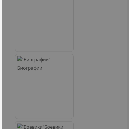
Биографии
Боевики