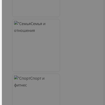
Семья и
отношения
Спорт и
фитнес