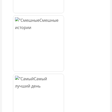
Смешные
истории
Самый
лучший день