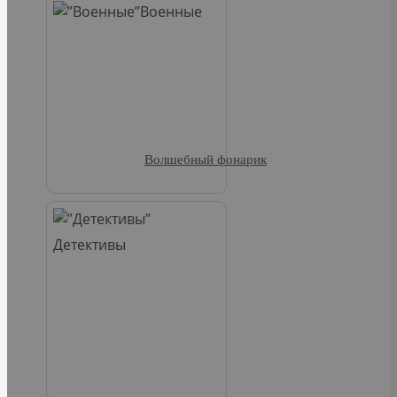
Военные
Волшебный фонарик
Детективы