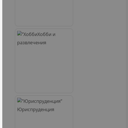
Хобби и
развлечения
Юриспруденция