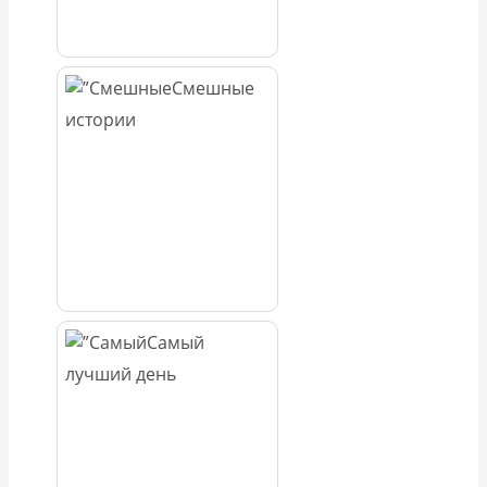
Смешные
истории
Самый
лучший день