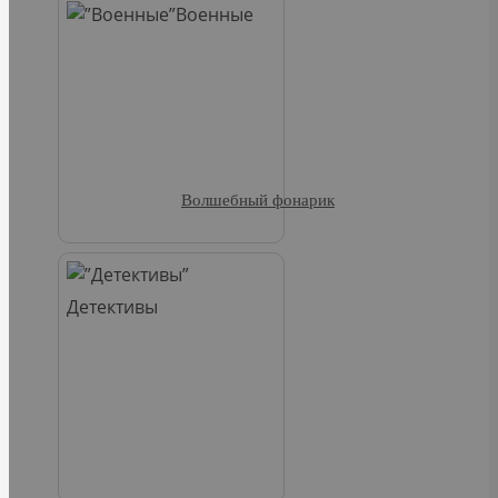
Военные
Волшебный фонарик
Детективы