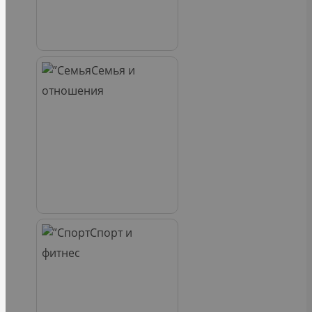
Семья и
отношения
Спорт и
фитнес