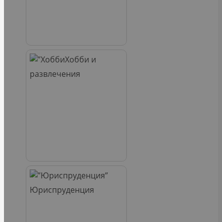
Хобби и
развлечения
Юриспруденция