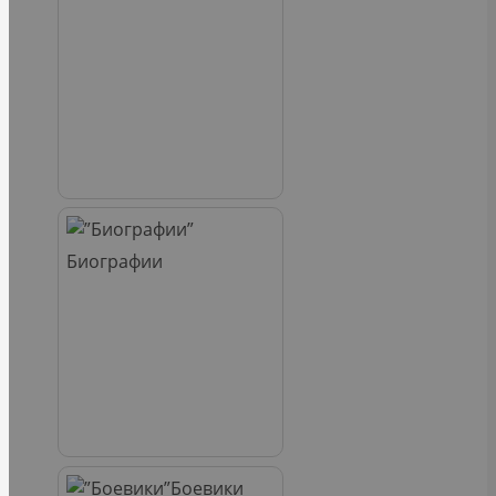
Биографии
Боевики