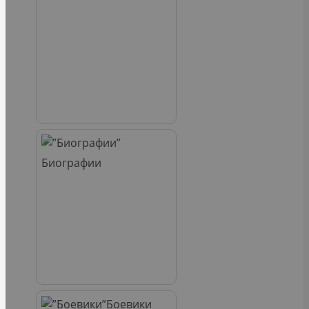
Биографии
Боевики