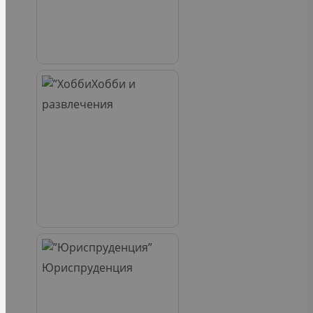
Хобби и
развлечения
Юриспруденция