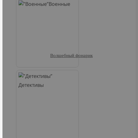
Военные
Волшебный фонарик
Детективы