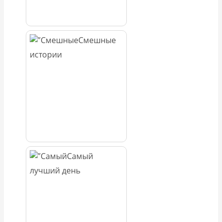
Смешные
истории
Самый
лучший день