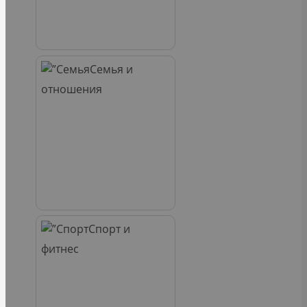
Семья и
отношения
Спорт и
фитнес