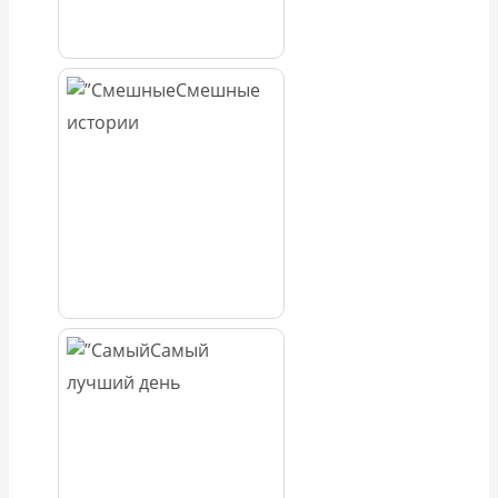
Смешные
истории
Самый
лучший день