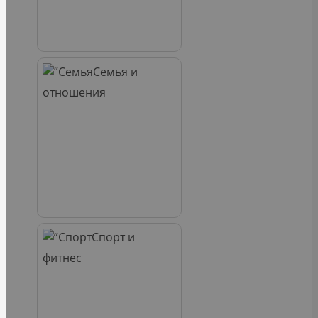
Семья и
отношения
Спорт и
фитнес