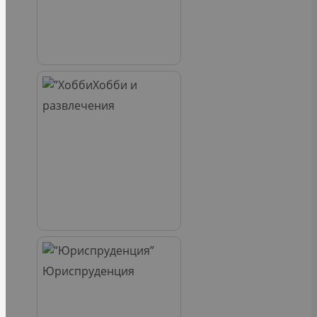
Хобби и
развлечения
Юриспруденция