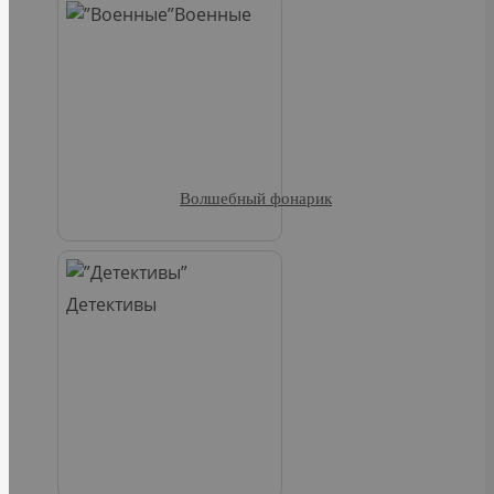
Военные
Волшебный фонарик
Детективы