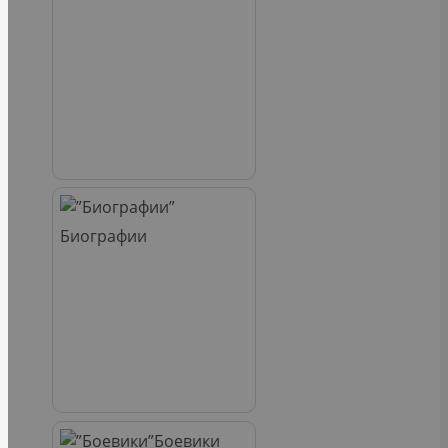
Биографии
Боевики