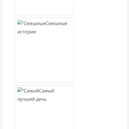
Смешные
истории
Самый
лучший день