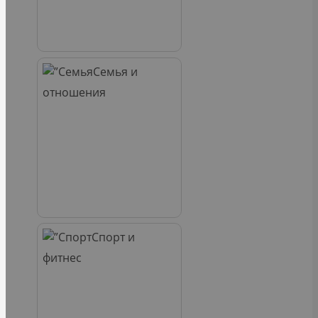
Семья и
отношения
Спорт и
фитнес