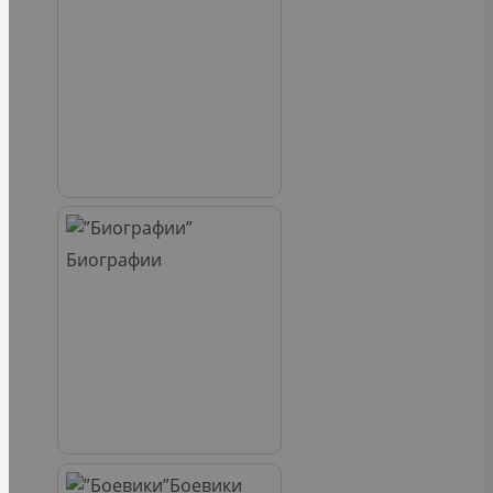
Биографии
Боевики