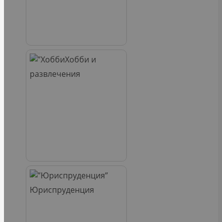
Хобби и
развлечения
Юриспруденция