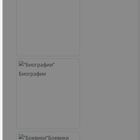
Биографии
Боевики