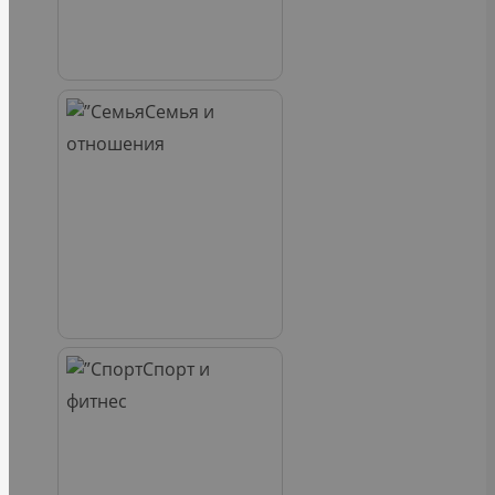
Семья и
отношения
Спорт и
фитнес