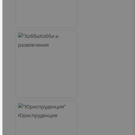
Хобби и
развлечения
Юриспруденция