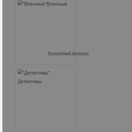
Военные
Волшебный фонарик
Детективы