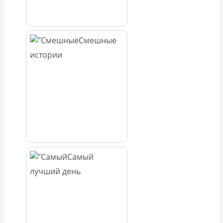
Смешные
истории
Самый
лучший день