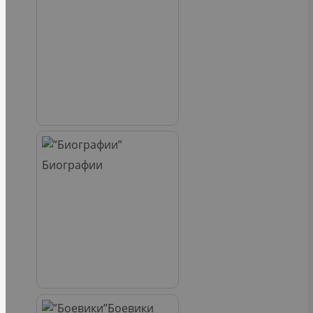
Биографии
Боевики