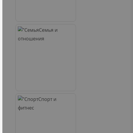
Семья и
отношения
Спорт и
фитнес