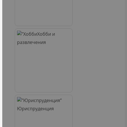
Хобби и
развлечения
Юриспруденция