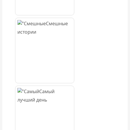
Смешные
истории
Самый
лучший день