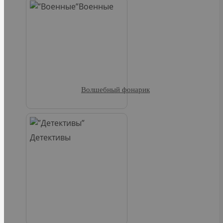
Военные
Волшебный фонарик
Детективы