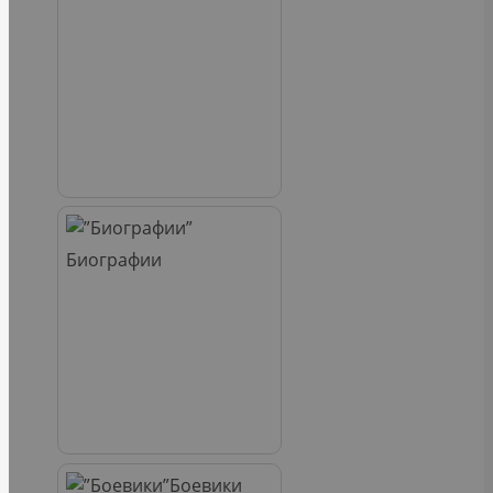
Биографии
Боевики