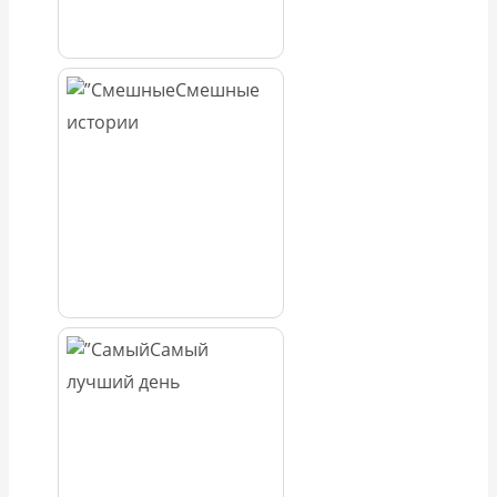
Смешные
истории
Самый
лучший день