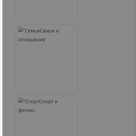
Семья и
отношения
Спорт и
фитнес