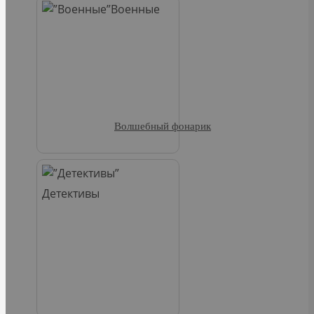
Военные
Волшебный фонарик
Детективы