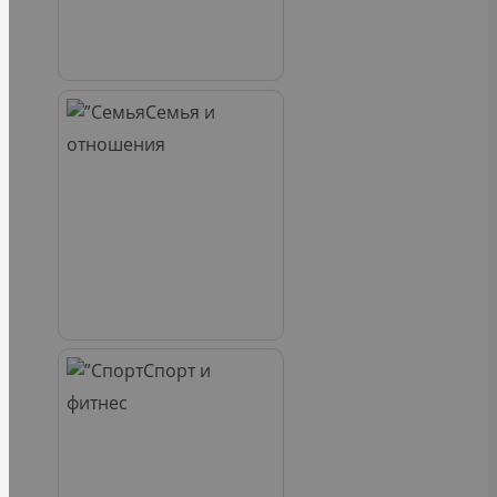
Семья и
отношения
Спорт и
фитнес