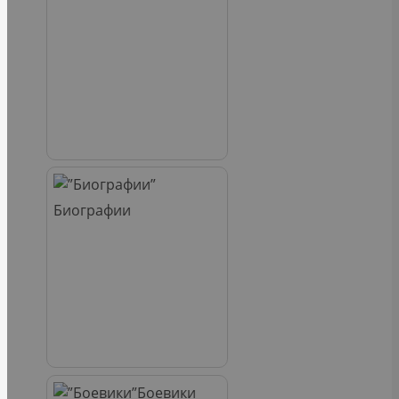
Биографии
Боевики