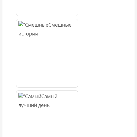
Смешные
истории
Самый
лучший день