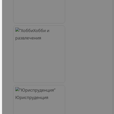
Хобби и
развлечения
Юриспруденция