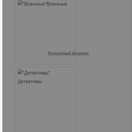
Военные
Волшебный фонарик
Детективы