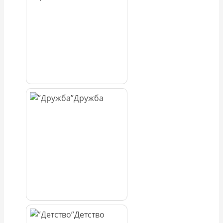
Дружба
Детство