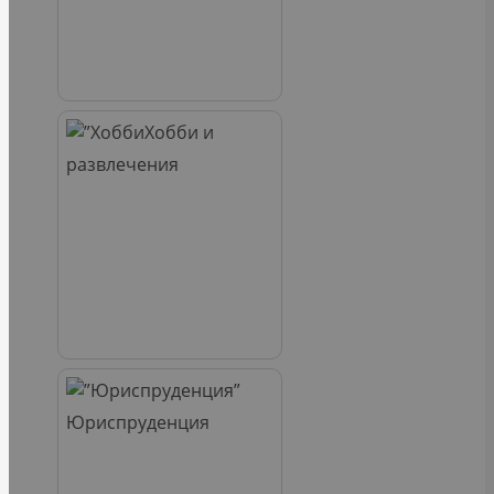
Хобби и
развлечения
Юриспруденция