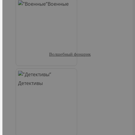
Военные
Волшебный фонарик
Детективы