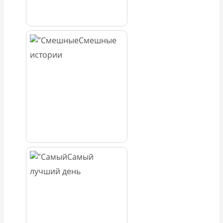
Смешные
истории
Самый
лучший день