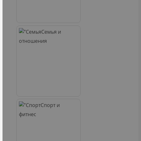
Семья и
отношения
Спорт и
фитнес