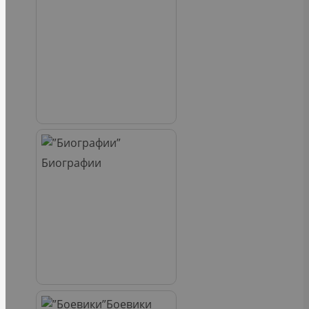
Биографии
Боевики