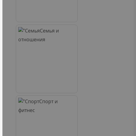
Семья и
отношения
Спорт и
фитнес