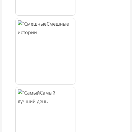
Смешные
истории
Самый
лучший день