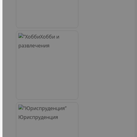
Хобби и
развлечения
Юриспруденция