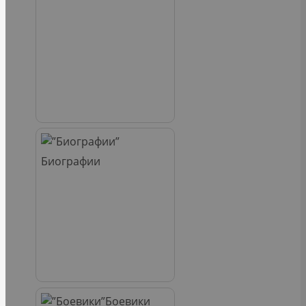
Биографии
Боевики