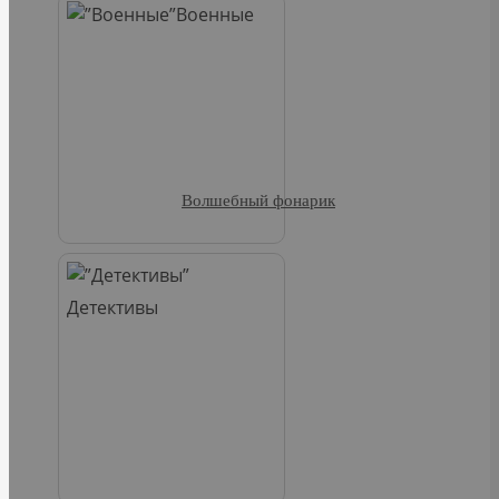
Военные
Волшебный фонарик
Детективы