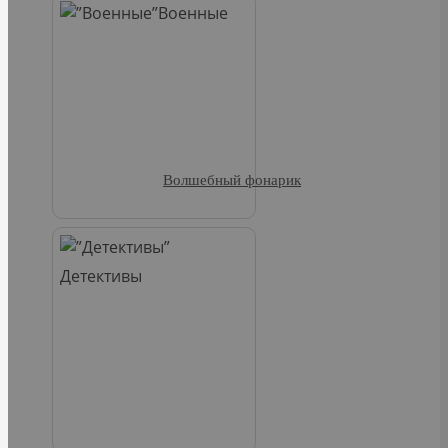
Военные
Волшебный фонарик
Детективы