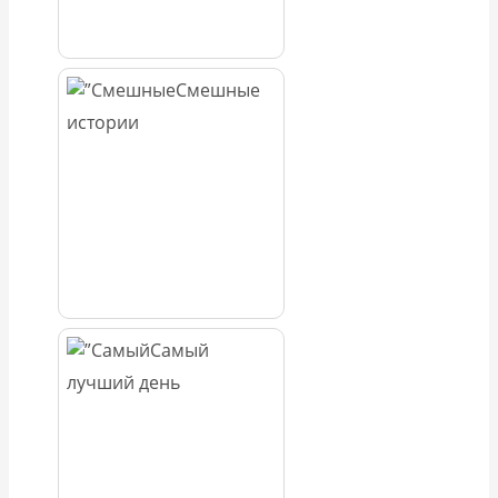
Смешные
истории
Самый
лучший день