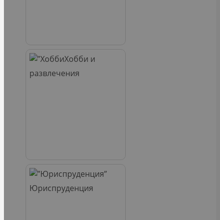
Хобби и
развлечения
Юриспруденция