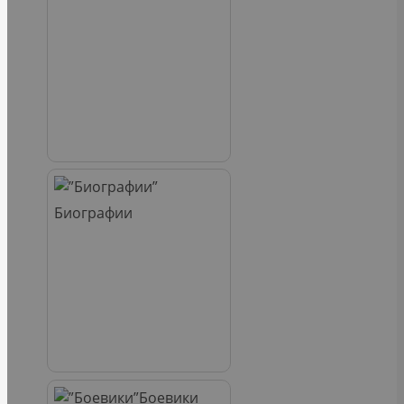
Биографии
Боевики