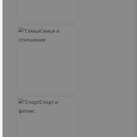
Семья и
отношения
Спорт и
фитнес