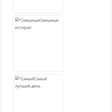
Смешные
истории
Самый
лучший день