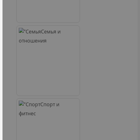
Семья и
отношения
Спорт и
фитнес