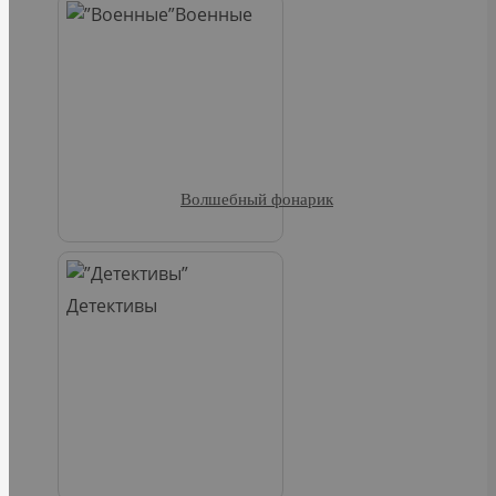
Военные
Волшебный фонарик
Детективы