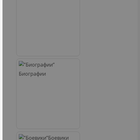
Биографии
Боевики