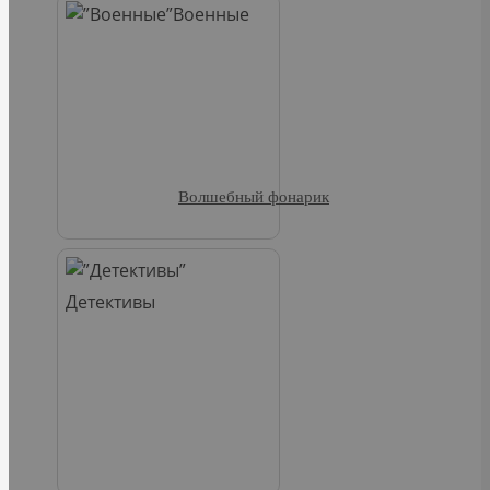
Военные
Волшебный фонарик
Детективы