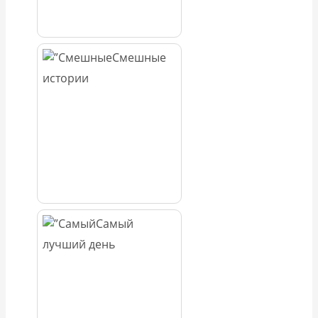
Смешные
истории
Самый
лучший день