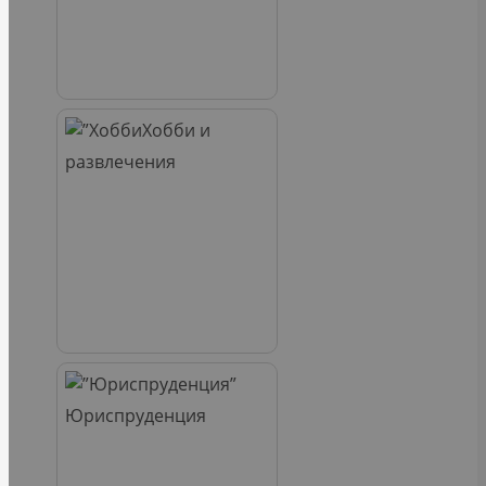
Хобби и
развлечения
Юриспруденция