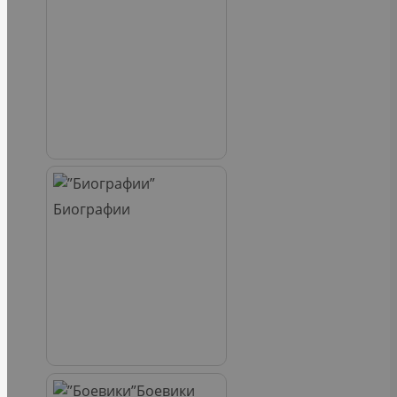
Биографии
Боевики