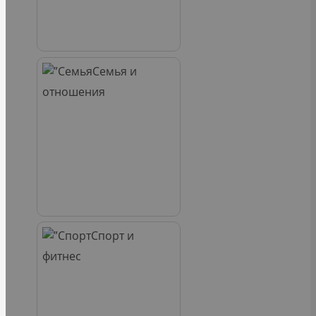
Семья и
отношения
Спорт и
фитнес