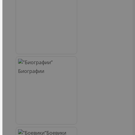
Биографии
Боевики