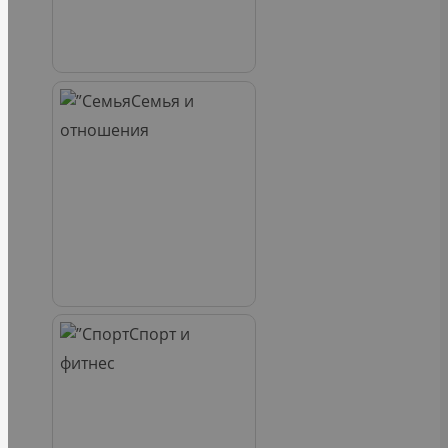
Семья и
отношения
Спорт и
фитнес