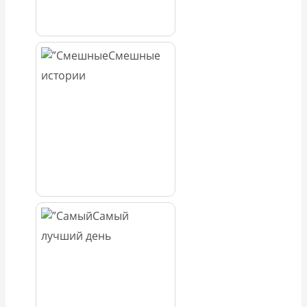
Смешные
истории
Самый
лучший день