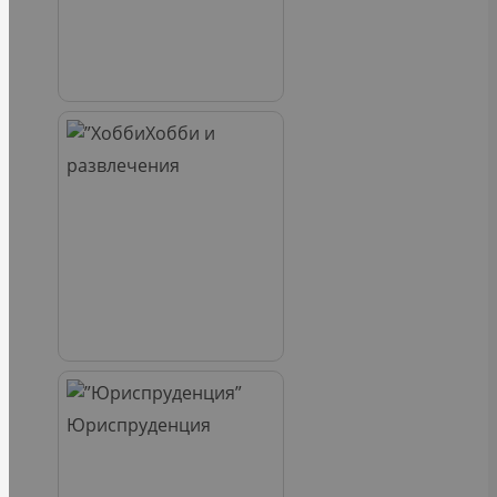
Хобби и
развлечения
Юриспруденция