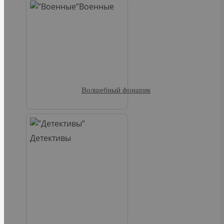
Военные
Волшебный фонарик
Детективы