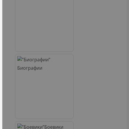
Биографии
Боевики