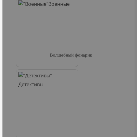
Военные
Волшебный фонарик
Детективы