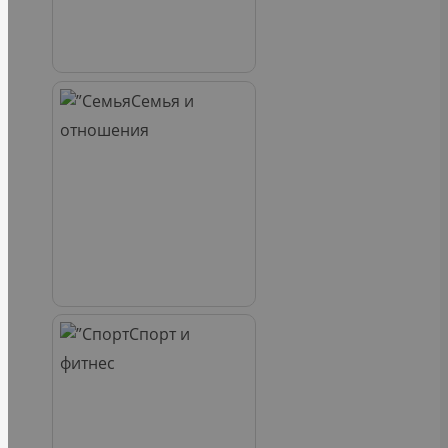
Семья и
отношения
Спорт и
фитнес