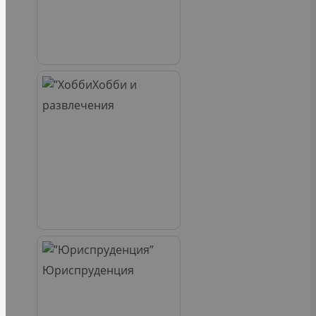
Хобби и
развлечения
Юриспруденция