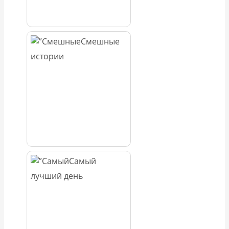
Смешные
истории
Самый
лучший день