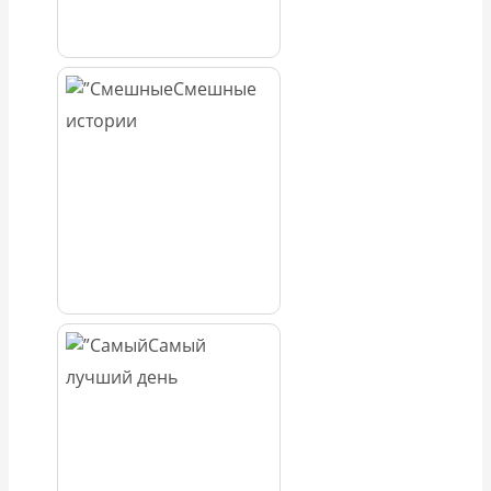
Смешные
истории
Самый
лучший день