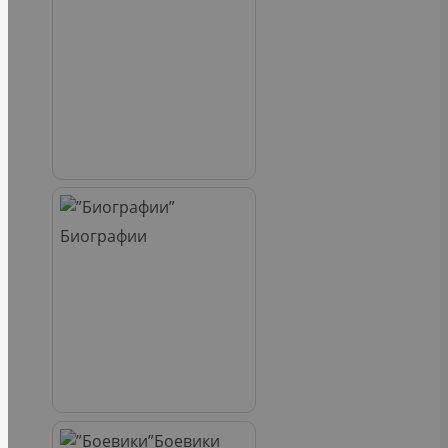
Биографии
Боевики