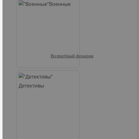
Военные
Волшебный фонарик
Детективы