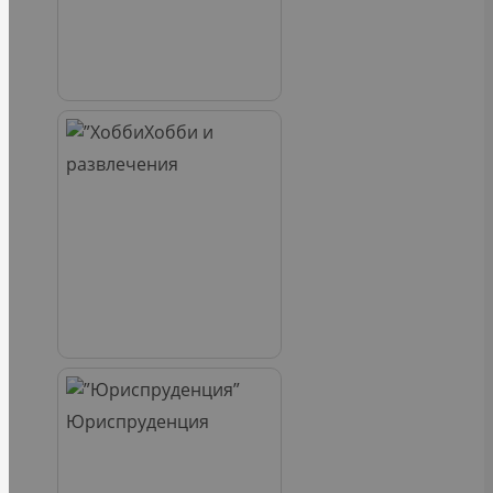
Хобби и
развлечения
Юриспруденция