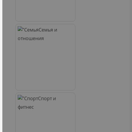
Семья и
отношения
Спорт и
фитнес