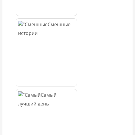
Смешные
истории
Самый
лучший день