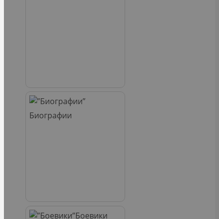
Биографии
Боевики