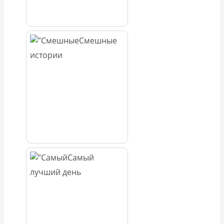
Смешные
истории
Самый
лучший день