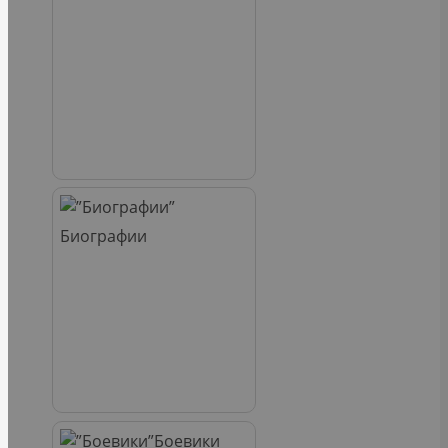
Биографии
Боевики