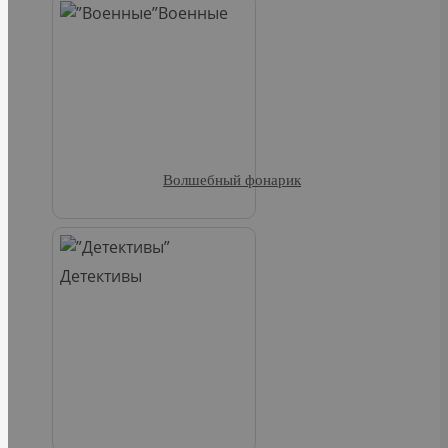
Военные
Волшебный фонарик
Детективы