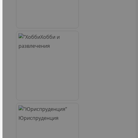
Хобби и
развлечения
Юриспруденция