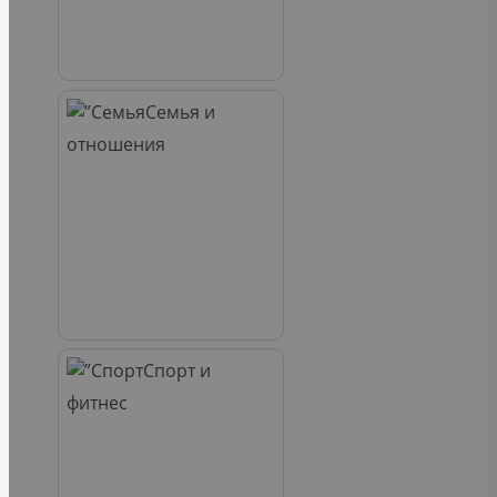
Семья и
отношения
Спорт и
фитнес