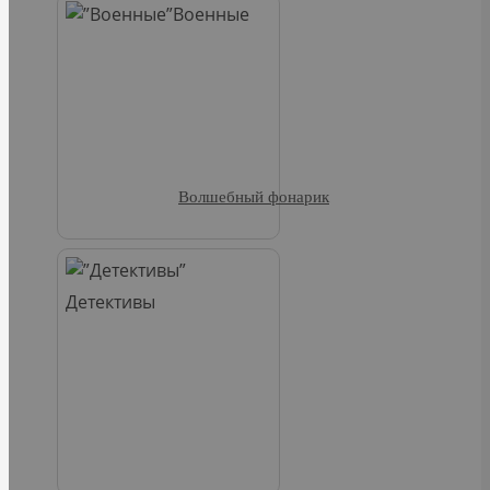
Военные
Волшебный фонарик
Детективы