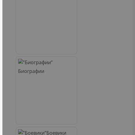
Биографии
Боевики