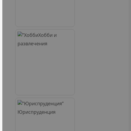
Хобби и
развлечения
Юриспруденция