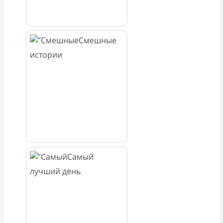
Смешные
истории
Самый
лучший день