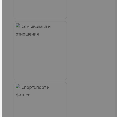
Семья и
отношения
Спорт и
фитнес