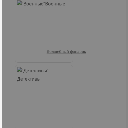
Военные
Волшебный фонарик
Детективы