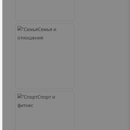
Семья и
отношения
Спорт и
фитнес