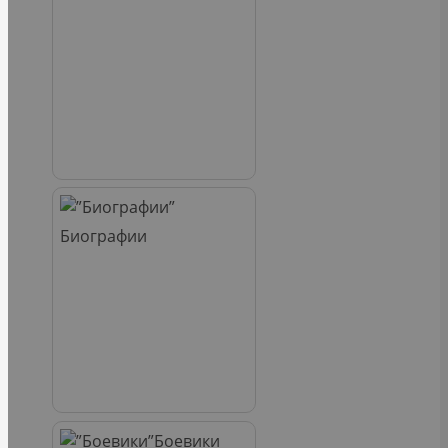
Биографии
Боевики