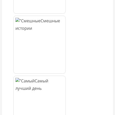
Смешные
истории
Самый
лучший день