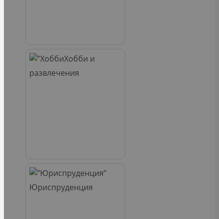
Хобби и
развлечения
Юриспруденция