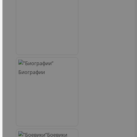
Биографии
Боевики