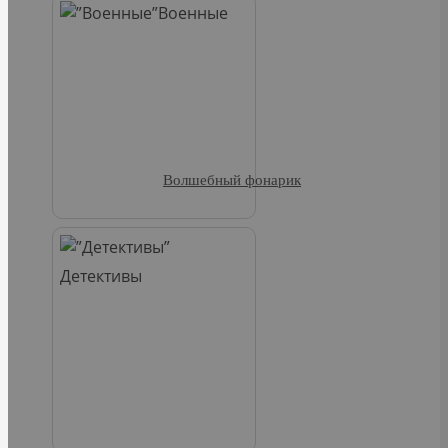
Военные
Волшебный фонарик
Детективы