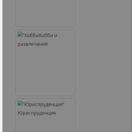
Хобби и
развлечения
Юриспруденция