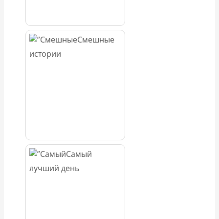
Смешные
истории
Самый
лучший день