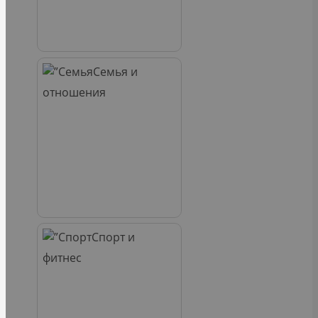
Семья и
отношения
Спорт и
фитнес