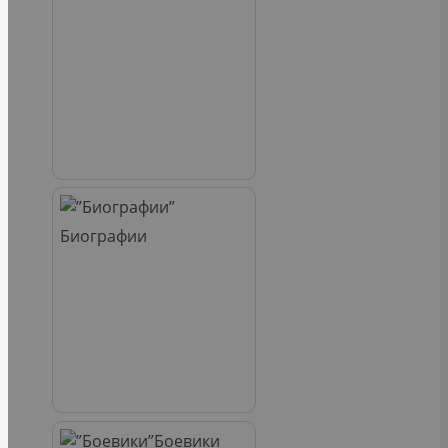
Биографии
Боевики