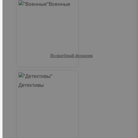
Военные
Волшебный фонарик
Детективы