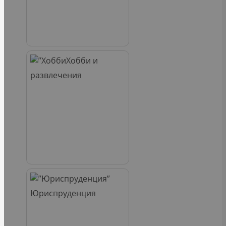
Хобби и
развлечения
Юриспруденция