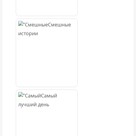
Смешные
истории
Самый
лучший день