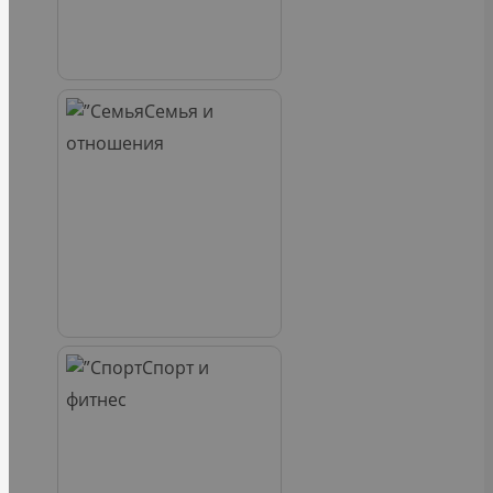
Семья и
отношения
Спорт и
фитнес