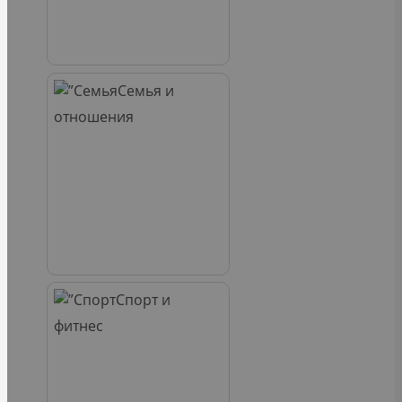
Семья и
отношения
Спорт и
фитнес