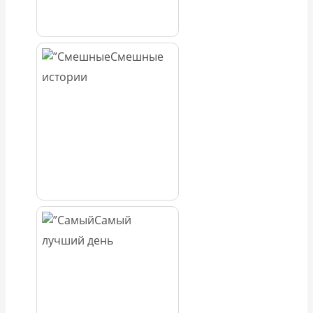
Смешные
истории
Самый
лучший день