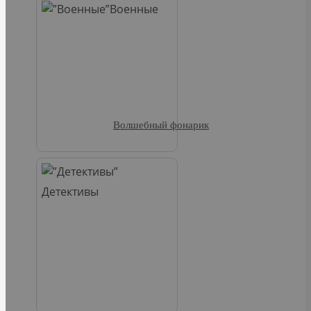
Военные
Волшебный фонарик
Детективы