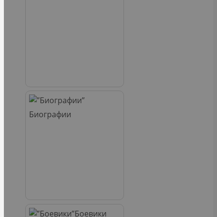
Биографии
Боевики