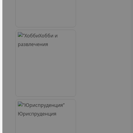
Хобби и
развлечения
Юриспруденция