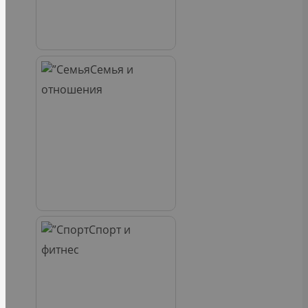
Семья и
отношения
Спорт и
фитнес