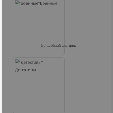
Военные
Волшебный фонарик
Детективы