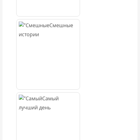
Смешные
истории
Самый
лучший день