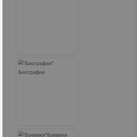
Биографии
Боевики