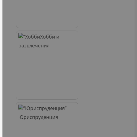
Хобби и
развлечения
Юриспруденция